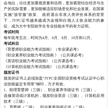
会地位，往往更加重视质量和信用，更加紧密结合经济与生
产的实际需要，更加能够适应职场变化和社会发展。在国家
实施“放管服”政策、 政府退出非准入类评价体系的背景
下，
JYPC
证书越来越成为金领和白领人士执业能力的象
征、成为大中专院校学生专业技能水平的有力证明。
考试时间
每年统考五次，时间为
4
月、
6
月、
8
月、
10
月和
12
月。
考试科目
《育婴师职业能力考试指南》（专业课必考）
《职业素养职业能力考试指南 》（公共课必考）
《英语职业能力考试指南》（公共课选考）
《计算机职业能力考试指南》（公共课选考）
颁发证书
颁发的证书上必须加盖“
JYPC
全国职业资格考试认证中心职
业技能鉴定专用章”钢印，方才有效。
1
、助理育婴师（三级）、职业素养等级证书（三级）。
选修英语或计算机的，颁发职业英语（三级）、计算机应用
技术（三级）。
2
、育婴师（二级）、职业素养等级证书（二级）。