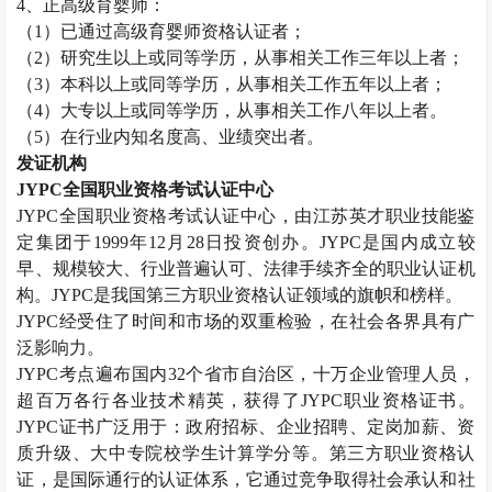
4
、正高级育婴师：
（
1
）已通过高级育婴师资格认证者；
（
2
）研究生以上或同等学历，从事相关工作三年以上者；
（
3
）本科以上或同等学历，从事相关工作五年以上者；
（
4
）大专以上或同等学历，从事相关工作八年以上者。
（
5
）在行业内知名度高、业绩突出者。
发证机构
JYPC
全国职业资格考试认证中心
JYPC
全国职业资格考试认证中心，由江苏英才职业技能鉴
定集团于
1999
年
12
月
28
日投资创办。
JYPC
是国内成立较
早、规模较大、行业普遍认可、法律手续齐全的职业认证机
构。
JYPC
是我国第三方职业资格认证领域的旗帜和榜样。
JYPC
经受住了时间和市场的双重检验，在社会各界具有广
泛影响力。
JYPC
考点遍布国内
32
个省市自治区，十万企业管理人员，
超百万各行各业技术精英，获得了
JYPC
职业资格证书。
JYPC
证书广泛用于：政府招标、企业招聘、定岗加薪、资
质升级、大中专院校学生计算学分等。第三方职业资格认
证，是国际通行的认证体系，它通过竞争取得社会承认和社