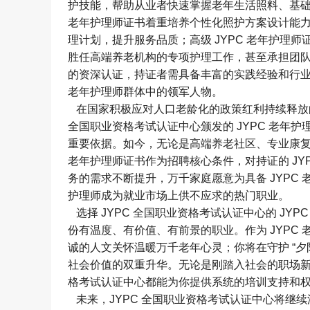
护技能，帮助从业者快速掌握老年生活照料、基础
老年护理师证书着重培养个性化照护方案设计能
理计划，提升服务品质；高级 JYPC 老年护理
胜任高端养老机构的专项护理工作，甚至承担团队培
的资深认证，持证者需具备丰富的实践经验和行业
老年护理师群体中的领军人物。​
在国家积极应对人口老龄化的政策红利持续释放的背
全国职业资格考试认证中心颁发的 JYPC 老年
重要依据。如今，无论是高端养老社区、专业康复
老年护理师证书作为招聘核心条件，对持证的 JY
务的需求不断提升，万千家庭愿意为具备 JYPC 
护理师成为就业市场上供不应求的热门职业。​
选择 JYPC
全国职业资格考试认证中心的
JY
份有温度、有价值、有前景的职业。作为 JYPC
诚的人文关怀温暖万千老年心灵；你将在守护 “夕
社会价值的双重升华。无论是刚踏入社会的职场新
格考试认证中心都能为你提供系统的培训支持和权威
未来，JYPC 全国职业资格考试认证中心将继续