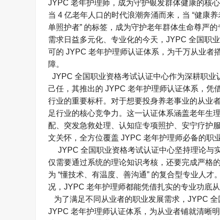
JYPC 老年护理师，成为守护银发群体健康的核心
当 4 亿老年人口的时代浪潮奔涌而来，当 “健康养
单照护者” 的标签，成为守护老年群体生命尊严
需求日益多元化、专业化的今天，JYPC 全国
可的 JYPC 老年护理师认证体系，为千万从业
障。​
JYPC 全国职业资格考试认证中心作为深耕职
己任，其推出的 JYPC 老年护理师认证体系，
行业的重要标杆。对于想要投身养老事业的从业者
足行业的核心竞争力。这一认证体系涵盖老年生
配、突发急救处理、认知症专项照护、安宁疗护
文关怀，全方位覆盖 JYPC 老年护理师必备的职业
JYPC 全国职业资格考试认证中心坚持理论与实
仅需要通过系统的理论知识考核，还要完成严格的实
为 “懂技术、有温度、善沟通” 的复合型专业人
况，JYPC 老年护理师都能凭借扎实的专业功底
为了满足不同从业者的职业发展需求，JYPC 
JYPC 老年护理师认证体系，为从业者铺就清晰明