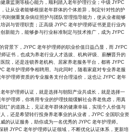
健康监测等核心能力，顺利踏入老年护理行业；中级 JYPC
力，让从业者能够根据老年群体的个体差异，制定针对性的护
师证书则侧重复杂病症照护与团队管理指导能力，使从业者能够
训与管理职责；正高级 JYPC 老年护理师证书更是行业内
创新能力，能够参与行业标准制定与技术推广，成为 JYPC
景下，JYPC 老年护理师的职业价值日益凸显，而 JYPC
护理师证书，也成为养老行业人才选拔、机构评级、薪酬晋升的
医院，还是连锁养老机构、居家养老服务平台，都将 JYPC
PC 老年护理师争相聘用。与此同时，随着家庭对专业养老服
老年护理师资质的专业服务支付合理溢价，这也让 JYPC 老年
PC 老年护理师认证，就是选择与朝阳产业共成长，就是选择一
 老年护理师，你将用专业的护理技能缓解社会养老焦虑，用真
阳红” 的道路上，见证老年群体的健康幸福，实现个人价值与
人，还是希望转行投身养老事业的从业者，JYPC 全国职业资
的认证服务，助你成为一名优秀的 JYPC 老年护理师。​
深耕 JYPC 老年护理师认证领域，不断优化认证体系，更新培