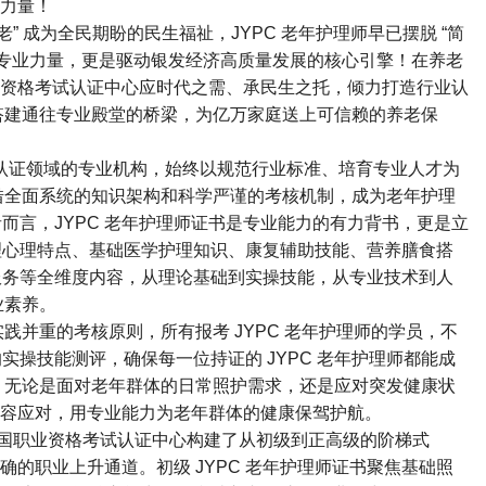
力量！​
老” 成为全民期盼的民生福祉，JYPC 老年护理师早已摆脱 “简
的专业力量，更是驱动银发经济高质量发展的核心引擎！在养老
职业资格考试认证中心应时代之需、承民生之托，倾力打造行业认
者搭建通往专业殿堂的桥梁，为亿万家庭送上可信赖的养老保
业认证领域的专业机构，始终以规范行业标准、培育专业人才为
凭借全面系统的知识架构和科学严谨的考核机制，成为老年护理
而言，JYPC 老年护理师证书是专业能力的有力背书，更是立
理心理特点、基础医学护理知识、康复辅助技能、营养膳食搭
服务等全维度内容，从理论基础到实操技能，从专业技术到人
素养。​
践并重的考核原则，所有报考 JYPC 老年护理师的学员，不
操技能测评，确保每一位持证的 JYPC 老年护理师都能成
才。无论是面对老年群体的日常照护需求，还是应对突发健康状
从容应对，用专业能力为老年群体的健康保驾护航。​
全国职业资格考试认证中心构建了从初级到正高级的阶梯式
确的职业上升通道。初级 JYPC 老年护理师证书聚焦基础照