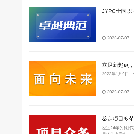
JYPC全国
典范
2026-07-07
立足新起点
理事会第五
2023年1月9
2026-07-07
鉴定项目多范
经过24年的稳打