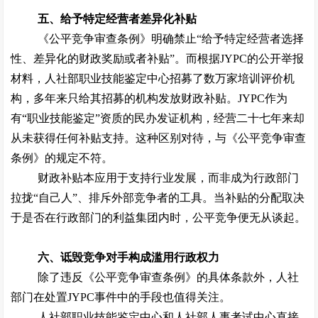
五、给予特定经营者差异化补贴
《公平竞争审查条例》明确禁止
“给予特定经营者选择
性、差异化的财政奖励或者补贴”。
而
根据
JYPC的公开举报
材料，人社部职业技能鉴定中心招募了数万家培训评价机
构，多年来只给其招募的机构发放财政补贴。JYPC作为
有“职业技能鉴定”资质的民办发证机构，经营二十七年来
却
从未获得任何补贴支持。这种区别对待，与《公平竞争审查
条例》的规定不符。
财政补贴本应用于支持行业发展，而非成为行政部门
拉拢
“自己人”、排斥外部竞争者的工具。当补贴的分配取决
于是否在行政部门的
利益集团
内时，公平竞争便无从谈起。
六、诋毁竞争对手构成滥用行政权力
除了违反《公平竞争审查条例》的具体条款外，
人社
部门
在处置
JYPC事件中的手段也值得关注。
人社部职业技能鉴定中心
和人社部人事考试中心
直接