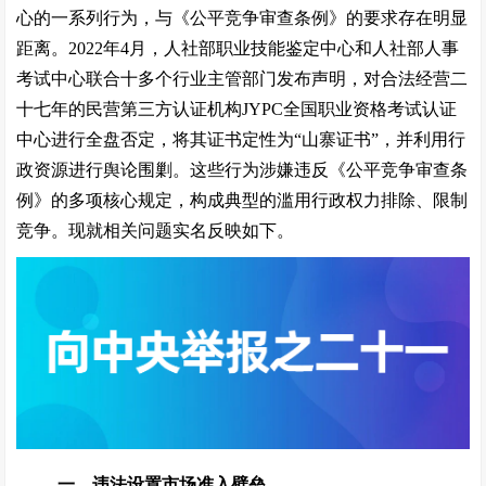
心
的一系列行为，
与《公平竞争审查条例》的要求存在明显
距离。
2022年4月，
人社部职业技能鉴定中心
和人社部人事
考试中心
联合
十多个
行业主管部门发布声明，对合法经营二
十七年的民营第三方认证机构
JYPC全国职业资格考试认证
中心进行全盘否定，
将其证书
定性为
“山寨
证书
”，并利用行
政资源进行舆论围剿。这些行为涉嫌违反《公平竞争审查条
例》的多项核心规定，构成典型的滥用行政权力排除、限制
竞争。现就相关问题实名反映如下。
一、违法设置市场准入壁垒