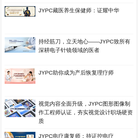
JYPC藏医养生保健师：证耀中华
持经筋刀，立天地心——JYPC致所有
深耕电子针镜领域的医者
JYPC助你成为产后恢复理疗师
视觉内容全面升级，JYPC图形图像制
作工程师认证，夯实视觉设计职场硬资
质
JYPC电疗康复师：持证控电疗