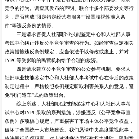
竞争的行为。调查其发布的声明、联合
十多个
部委发文等行
为，是否构成
“限定特定经营者服务”“设置歧视性准入条
件”等违反条例的情形。
三是请求督促人社部职业技能鉴定中心
和人社部人事
考试中心
纠正违反公平竞争审查的行为。如经审查认定相关
政策措施违反条例规定，应当依法予以修改或废止，并对
JYPC等受影响的民营机构给予合理的救济。
四是请求建立公平竞争审查的公众参与机制。要求人
社部职业技能鉴定中心
和人社部人事考试中心
在今后的政策
制定过程中，严格按照条例规定听取利害关系人的意见，避
免
“闭门造车”式的政策出台。
综上所述，
人社部
职业技能鉴定中心和人社部人事考
试中心
对
JYPC采取的系列措施，涉嫌违反《公平竞争审查
条例》多项核心规定，严重损害了市场主体公平竞争权益，
破坏了全国统一大市场建设。我们恳请
中央
高度重视此事，
依法履行监督职责，对上述涉嫌滥用行政权力排除、限制竞