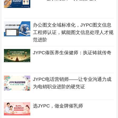
办公图文全域标准化，JYPC图文信息
工程师认证，赋能图文信息处理人才规
范进阶
JYPC傣医养生保健师：执证铸就传奇
JYPC电话营销师——让专业沟通力成
为电销职业进阶的硬凭证
选JYPC，做金牌催乳师