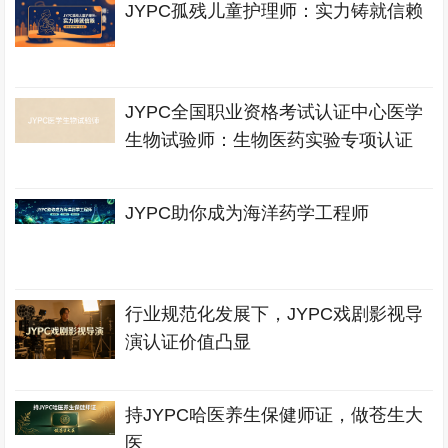
JYPC孤残儿童护理师：实力铸就信赖
JYPC全国职业资格考试认证中心医学
生物试验师：生物医药实验专项认证
JYPC助你成为海洋药学工程师
行业规范化发展下，JYPC戏剧影视导
演认证价值凸显
持JYPC哈医养生保健师证，做苍生大
医