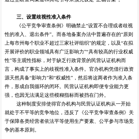
三、设置歧视性准入条件
《公平竞争审查条例》明确禁止
“设置不合理或者歧视
性的准入、退出条件”。
而
各地备案办法中普遍存在的
“原则
上每市州每个职业不超过三家社评组织”的规定，以及“在拟
开展评价的职业领域具有广泛影响力”“具有较高的行业权威
性”等主观性指标，对于缺乏行政背景的民营
认证
机构而
言，构成了事实上的歧视性准入条件。官办机构凭借行政资
源天然具备
“影响力”和“权威性”，然后将这两者作为准入条
件，形成自我循环的闭环。民营
认证
机构即便专业能力更
强，也因无法满足这些模糊指标而被挡在门外。
这种制度安排使得官办机构与民营
认证
机构从一开始
就处于不平等的竞争地位，违反了《公平竞争审查条例》关
于保障各类经营者依法平等使用生产要素、公平参与市场竞
争的基本原则。