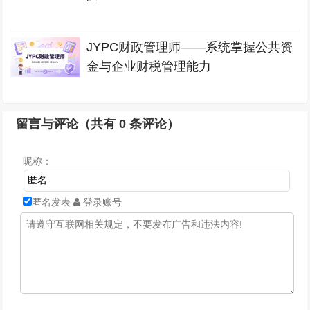
JYPC财政管理师——系统掌握公共资
金与企业财税管理能力
留言与评论（共有
0
条评论）
昵称：
匿名发表
登录账号