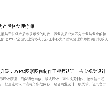
成为产后恢复理疗师
觉醒与千亿级产后市场爆发的时代，职业资质成为区分专业与业余的核
入解读JYPC全国职业资格考试认证中心为产后恢复理疗师提供的权威认
证上岗如何成为从业者赢得市场信任、提升职业竞争力的关键路径。
升级，JYPC图形图像制作工程师认证，夯实视觉设计
盖图形设计原理、图像调色精修、版式设计、商业视觉制作、物料输出规
准、批量素材制作流程等实战内容，贴合商业设计一线需求。证书官方
用，适配求职、接单、项目投标、学分认定。