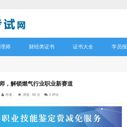
管理师
财经类证书
证书大全
学员报
程师，解锁燃气行业职业新赛道
作者 :
浏览 : 68 次
0 评论