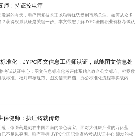
康复师：持证控电疗
勃发展的今天，电疗康复技术正以独特优势受到市场关注。如何从众多
出？获得权威认证是关键一步。本文带您了解JYPC全国职业资格考试认
疗康复师证书为何成为行业优选，以及这一认证如何助力您的职业发
标准化，JYPC图文信息工程师认证，赋能图文信息处
进阶
业资格考试认证中心：图文信息标准化考评体系贴合政企公文标准、档案数
排版标准、校对审核规范、图文信息归档、办公标准化流程等实战内
，学完直接适配行政办公、档案文职工作。证书官方可查、全国通用，
升、档案项目配套、学分认定等
养生保健师：执证铸就传奇
五蕴，傣医药是刻在中国西南的绿色瑰宝。面对大健康产业的万亿蓝
已不足以突围。唯有手握 JYPC全国职业资格考试认证中心 颁发的权