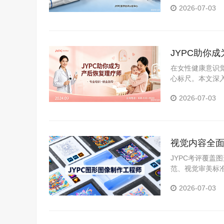
2026-07-03
JYPC助你
在女性健康意识
心标尺。本文深
证体系，分析持
2026-07-03
视觉内容全面
职场硬资质
JYPC考评覆
范、视觉审美标
可核验、全国通
2026-07-03