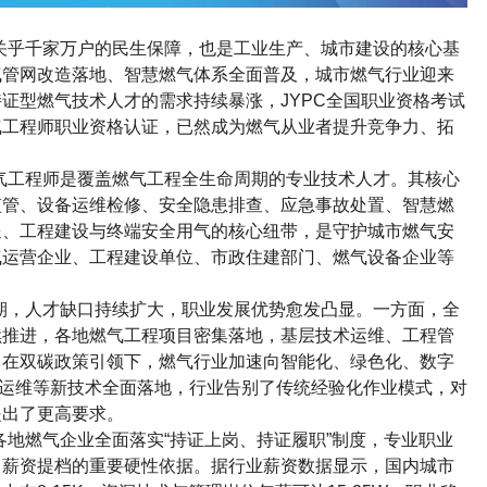
关乎千家万户的民生保障，也是工业生产、城市建设的核心基
气管网改造落地、智慧燃气体系全面普及，城市燃气行业迎来
持证型燃气技术人才的需求持续暴涨，
JYPC
全国职业资格考试
气工程师职业资格认证，已然成为燃气从业者提升竞争力、拓
气工程师是覆盖燃气工程全生命周期的专业技术人才。其核心
监管、设备运维检修、安全隐患排查、应急事故处置、智慧燃
送、工程建设与终端安全用气的核心纽带，是守护城市燃气安
气运营企业、工程建设单位、市政住建部门、燃气设备企业等
期，人才缺口持续扩大，职业发展优势愈发凸显。一方面，全
续推进，各地燃气工程项目密集落地，基层技术运维、工程管
，在双碳政策引领下，燃气行业加速向智能化、绿色化、数字
运维等新技术全面落地，行业告别了传统经验化作业模式，对
提出了更高要求。
各地燃气企业全面落实
“
持证上岗、持证履职
”
制度，专业职业
、薪资提档的重要硬性依据。据行业薪资数据显示，国内城市