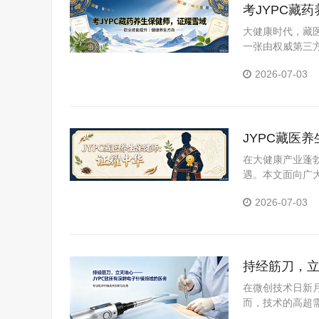
考JYPC藏
大健康时代，藏医
一张由权威第三
YPC全国职业
2026-07-03
JYPC藏医
在大健康产业蓬
遇。本文面向广
医养生保健师证
2026-07-03
持经筋刀，立
在微创技术日新
而，技术的高超需
职业资格考试认证