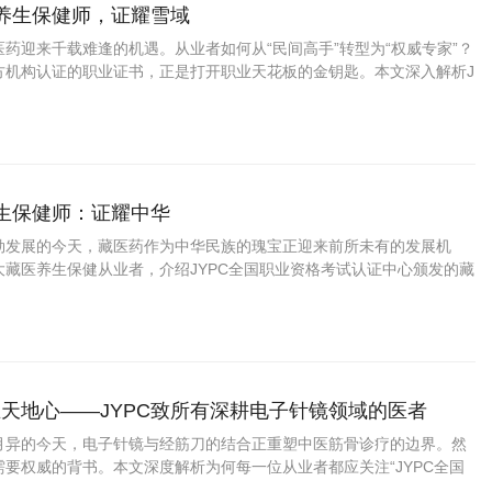
药养生保健师，证耀雪域
药迎来千载难逢的机遇。从业者如何从“民间高手”转型为“权威专家”？
方机构认证的职业证书，正是打开职业天花板的金钥匙。本文深入解析J
资格考试认证中心颁发的藏药养生保健师证书如何为你的专业能力
养生保健师：证耀中华
勃发展的今天，藏医药作为中华民族的瑰宝正迎来前所未有的发展机
大藏医养生保健从业者，介绍JYPC全国职业资格考试认证中心颁发的藏
书，帮助您在职业发展中把握先机、实现价值。
天地心——JYPC致所有深耕电子针镜领域的医者
月异的今天，电子针镜与经筋刀的结合正重塑中医筋骨诊疗的边界。然
要权威的背书。本文深度解析为何每一位从业者都应关注“JYPC全国
中心”推出的“电子针镜经筋刀职业医师