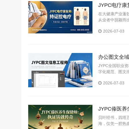
JYPC电疗
在大健康产业蓬
从业者中脱颖而
证中心颁发的电
2026-07-03
展。
办公图文全域
理人才规范
JYPC全国职
字化规范、图文
容，实用性极强
2026-07-03
适用于求职、晋
JYPC傣医
贝叶经书，四塔
海，仅凭一腔热血