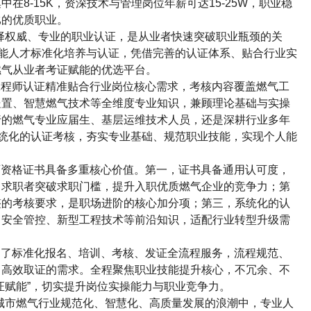
集中在
8-15K
，资深技术与管理岗位年薪可达
15-25W
，职业稳
比的优质职业。
择权威、专业的职业认证，是从业者快速突破职业瓶颈的关
能人才标准化培养与认证，凭借完善的认证体系、贴合行业实
燃气从业者考证赋能的优选平台。
工程师认证精准贴合行业岗位核心需求，考核内容覆盖燃气工
处置、智慧燃气技术等全维度专业知识，兼顾理论基础与实操
行的燃气专业应届生、基层运维技术人员，还是深耕行业多年
统化的认证考核，夯实专业基础、规范职业技能，实现个人能
师资格证书具备多重核心价值。第一，证书具备通用认可度，
力求职者突破求职门槛，提升入职优质燃气企业的竞争力；第
整的考核要求，是职场进阶的核心加分项；第三，系统化的认
、安全管控、新型工程技术等前沿知识，适配行业转型升级需
造了标准化报名、培训、考核、发证全流程服务，流程规范、
、高效取证的需求。全程聚焦职业技能提升核心，不冗余、不
证赋能
”
，切实提升岗位实操能力与职业竞争力。
城市燃气行业规范化、智慧化、高质量发展的浪潮中，专业人