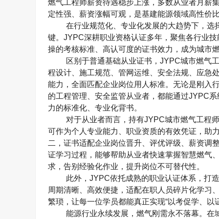
燃气工程师薪资待遇稳步上涨，多数从业者月薪
定性强、薪资涨幅可观，是基建能源领域高性价
在行业规范化、专业化发展的大趋势下，选
键。
JYPC
深耕职业资格认证多年，聚焦各行业技
操的考核标准、高认可度的证书效力，成为城市
区别于普通基础从业证书，
JYPC
城市燃气
程设计、施工规范、管网运维、安全法规、应急
能力，全面匹配企业岗位用人标准。无论是刚入
的工程管理、安全监管从业者，都能通过
JYPC
系
力的标准化、专业化背书。
对于从业者而言，持有
JYPC
城市燃气工程
可作为个人专业能力、职业资质的有效凭证，助
二，证书适配企业岗位晋升、评优评级、薪资调
证学习过程，能够帮助从业者快速掌握智慧燃气
求，告别经验化作业，提升岗位不可替代性。
此外，
JYPC
依托成熟的职业认证体系，打
周期清晰、高效便捷，适配在职人员碎片化学习
繁琐，让每一位学员都能真正实现
“
以考促学、以
能源行业永续发展，燃气刚需永不落幕。在