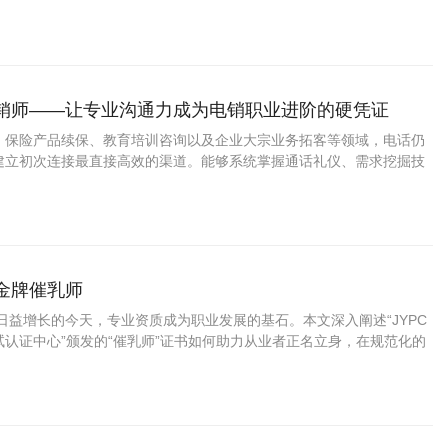
暖雅”“阿雅”的技艺长河中，获得职业的尊严与未来的通途。
营销师——让专业沟通力成为电销职业进阶的硬凭证
、保险产品续保、教育培训咨询以及企业大宗业务拓客等领域，电话仍
建立初次连接最直接高效的渠道。能够系统掌握通话礼仪、需求挖掘技
客户跟进方法的专业人员，在呼叫中心、银行信用卡中心、保险公司电
的客户开发团队中备受重视。
做金牌催乳师
益增长的今天，专业资质成为职业发展的基石。本文深入阐述“JYPC
认证中心”颁发的“催乳师”证书如何助力从业者正名立身，在规范化的
机遇，成就可靠的专业价值。