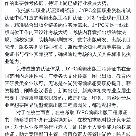
作的重要参考依据，持证上岗已成行业发展大势。
依托多年职业认证深耕经验，
JYPC
全国职业资格考试
认证中心打造的编辑出版工程师认证，对标行业现行用工标
准，精准贴合出版全链条岗位实际需求。
JYPC
立足一线出
版岗位工作内容设计考核大纲，考核内容囊括出版法律法
规、编校实操、装帧与印刷技术、数字出版研发、出版项目
管理、版权实务等核心模块，兼顾理论知识与落地实操，避
免证书与行业实际脱节，确保通过考核的人员具备标准化执
业能力。
凭借成熟的认证体系，
JYPC
编辑出版工程师证书在全
国范围内通用性强，广受各大文化传媒、图书出版、教育内
容研发类企业认可。无论是在岗资深编辑想要职称提升、薪
资提档，刚毕业汉语言、新闻出版、新媒体相关专业应届生
想要手握资质增加求职筹码，或是排版、印务、内容运营从
业者想要跨界转型编辑出版工程师岗位，都适配报考。
对于在校生而言，在校考取
JYPC
编辑出版工程师证
书，能够提前补齐行业实操知识，在校招求职时拉开竞争差
距；对于从业多年的行业老人，证书是个人专业能力的权威
佐证，助力竞聘部门主管、项目负责人等管理岗位；跨界转