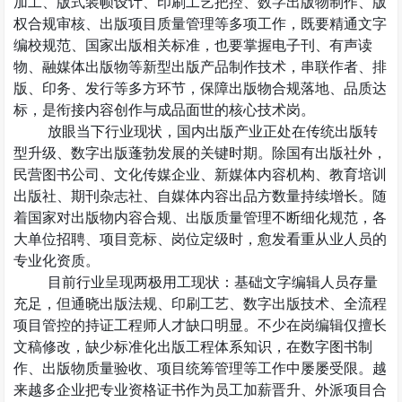
加工、版式装帧设计、印刷工艺把控、数字出版物制作、版
权合规审核、出版项目质量管理等多项工作，既要精通文字
编校规范、国家出版相关标准，也要掌握电子刊、有声读
物、融媒体出版物等新型出版产品制作技术，串联作者、排
版、印务、发行等多方环节，保障出版物合规落地、品质达
标，是衔接内容创作与成品面世的核心技术岗。
放眼当下行业现状，国内出版产业正处在传统出版转
型升级、数字出版蓬勃发展的关键时期。除国有出版社外，
民营图书公司、文化传媒企业、新媒体内容机构、教育培训
出版社、期刊杂志社、自媒体内容出品方数量持续增长。随
着国家对出版物内容合规、出版质量管理不断细化规范，各
大单位招聘、项目竞标、岗位定级时，愈发看重从业人员的
专业化资质。
目前行业呈现两极用工现状：基础文字编辑人员存量
充足，但通晓出版法规、印刷工艺、数字出版技术、全流程
项目管控的持证工程师人才缺口明显。不少在岗编辑仅擅长
文稿修改，缺少标准化出版工程体系知识，在数字图书制
作、出版物质量验收、项目统筹管理等工作中屡屡受限。越
来越多企业把专业资格证书作为员工加薪晋升、外派项目合