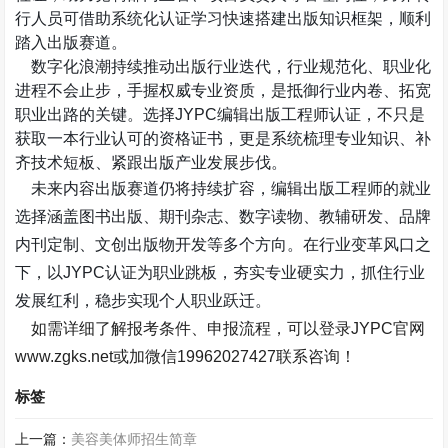
行人员可借助系统化认证学习快速搭建出版知识框架，顺利
踏入出版赛道。
数字化浪潮持续推动出版行业迭代，行业规范化、职业化
进程不会止步，手握权威专业资质，是抵御行业内卷、拓宽
职业出路的关键。选择
JYPC
编辑出版工程师认证，不只是
获取一本行业认可的资格证书，更是系统梳理专业知识、补
齐技术短板、紧跟出版产业发展步伐。
未来内容出版赛道仍将持续扩容，编辑出版工程师的就业
选择涵盖图书出版、期刊杂志、数字读物、教辅研发、品牌
内刊定制、文创出版物开发等多个方向。在行业变革风口之
下，以
JYPC
认证为职业跳板，夯实专业硬实力，抓住行业
发展红利，稳步实现个人职业跃迁。
如需详细了解报考条件、申报流程，可以登录
JYPC
官网
www.zgks.net
或加微信
19962027427
联系咨询！
标签
上一篇：
美容美体师招生简章